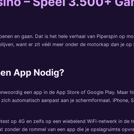
sino – Speel 3.500+ Ga
en en gaan. Dat is het hele verhaal van Piperspin op mobi
j blijven, want er zit véél meer onder de motorkap dan je op
een App Nodig?
woordig een app in de App Store of Google Play. Maar hier
e zich automatisch aanpast aan je schermformaat. iPhone, 
est op 4G en zelfs op een wiebelend WiFi-netwerk in de tre
at zonder de rommel van een app die je opslagruimte opvre