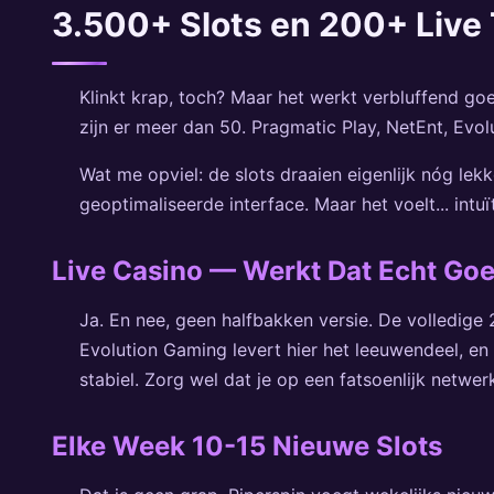
3.500+ Slots en 200+ Live 
Klinkt krap, toch? Maar het werkt verbluffend goed
zijn er meer dan 50. Pragmatic Play, NetEnt, Evol
Wat me opviel: de slots draaien eigenlijk nóg le
geoptimaliseerde interface. Maar het voelt... int
Live Casino — Werkt Dat Echt Go
Ja. En nee, geen halfbakken versie. De volledige 
Evolution Gaming levert hier het leeuwendeel, en 
stabiel. Zorg wel dat je op een fatsoenlijk netwer
Elke Week 10-15 Nieuwe Slots