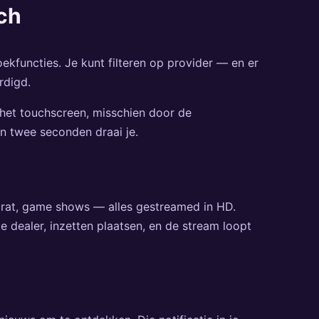
ch
oekfuncties. Je kunt filteren op provider — en er
rdigd.
 het touchscreen, misschien door de
en twee seconden draai je.
ccarat, game shows — alles gestreamed in HD.
e dealer, inzetten plaatsen, en de stream loopt