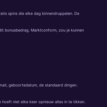
ratis spins die elke dag binnendruppelen. De
or dit bonusbedrag. Marktconform, zou je kunnen
-mail, geboortedatum, de standaard dingen.
oeft niet elke keer opnieuw alles in te tikken.