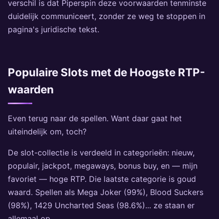
verschil is dat Piperspin deze voorwaarden tenminste
duidelijk communiceert, zonder ze weg te stoppen in
pagina's juridische tekst.
Populaire Slots met de Hoogste RTP-
waarden
Even terug naar de spellen. Want daar gaat het
uiteindelijk om, toch?
De slot-collectie is verdeeld in categorieën: nieuw,
populair, jackpot, megaways, bonus buy, en — mijn
favoriet — hoge RTP. Die laatste categorie is goud
waard. Spellen als Mega Joker (99%), Blood Suckers
(98%), 1429 Uncharted Seas (98.6%)... ze staan er
allemaal op.