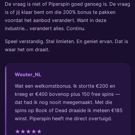
De vraag is niet of Piperspin goed genoeg is. De vraag
is of jij klaar bent om die 200% bonus te pakken
voordat het aanbod verandert. Want in deze
industrie... verandert alles. Continu.
Speel verstandig. Stel limieten. En geniet ervan. Dat is
waar het om draait.
Wouter_NL
Wat een welkomstbonus. Ik stortte €200 en
kreeg er €400 bovenop plus 150 free spins —
dat had ik nog nooit meegemaakt. Met die
spins op Book of Dead draaide ik meteen €185
winst. Piperspin heeft me direct overtuigd.
★★★★★