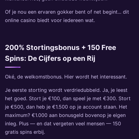
Of je nou een ervaren gokker bent of net begint... dit
online casino biedt voor iedereen wat.
200% Stortingsbonus + 150 Free
Spins: De Cijfers op een Rij
Oké, de welkomstbonus. Hier wordt het interessant.
Je eerste storting wordt verdriedubbeld. Ja, je leest
het goed. Stort je €100, dan speel je met €300. Stort
je €500, dan heb je €1.500 op je account staan. Het
maximum? €1.000 aan bonusgeld bovenop je eigen
inleg. Plus — en dat vergeten veel mensen — 150
gratis spins erbij.