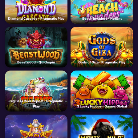
Diamond Cascade • Pragmatic Play
Beach Invaders • NetEnt
Beastwood • Quickspin
Gods of Giza • Pragmatic Play
Big Bass Reel Repeat • Pragmatic
Play
3 Lucky Hippos • Games Global