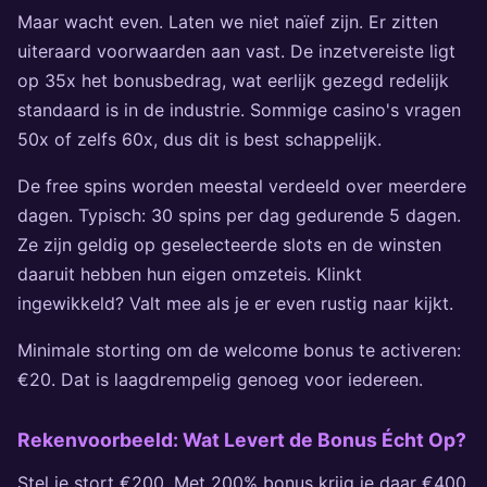
Maar wacht even. Laten we niet naïef zijn. Er zitten
uiteraard voorwaarden aan vast. De inzetvereiste ligt
op 35x het bonusbedrag, wat eerlijk gezegd redelijk
standaard is in de industrie. Sommige casino's vragen
50x of zelfs 60x, dus dit is best schappelijk.
De free spins worden meestal verdeeld over meerdere
dagen. Typisch: 30 spins per dag gedurende 5 dagen.
Ze zijn geldig op geselecteerde slots en de winsten
daaruit hebben hun eigen omzeteis. Klinkt
ingewikkeld? Valt mee als je er even rustig naar kijkt.
Minimale storting om de welcome bonus te activeren:
€20. Dat is laagdrempelig genoeg voor iedereen.
Rekenvoorbeeld: Wat Levert de Bonus Écht Op?
Stel je stort €200. Met 200% bonus krijg je daar €400