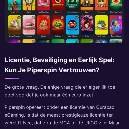
Licentie, Beveiliging en Eerlijk Spel:
Kun Je Piperspin Vertrouwen?
De grote vraag. De enige vraag die er eigenlijk toe
doet voordat je ook maar één euro inzet.
Piperspin opereert onder een licentie van Curaçao
eGaming. Is dat de meest prestigieuze licentie ter
wereld? Nee, dat zou de MGA of de UKGC zijn. Maar