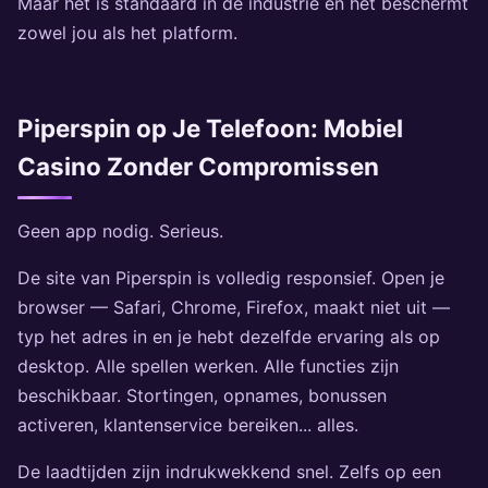
Maar het is standaard in de industrie en het beschermt
zowel jou als het platform.
Piperspin op Je Telefoon: Mobiel
Casino Zonder Compromissen
Geen app nodig. Serieus.
De site van Piperspin is volledig responsief. Open je
browser — Safari, Chrome, Firefox, maakt niet uit —
typ het adres in en je hebt dezelfde ervaring als op
desktop. Alle spellen werken. Alle functies zijn
beschikbaar. Stortingen, opnames, bonussen
activeren, klantenservice bereiken... alles.
De laadtijden zijn indrukwekkend snel. Zelfs op een