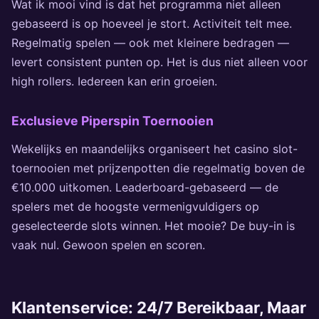
Wat ik mooi vind is dat het programma niet alleen
gebaseerd is op hoeveel je stort. Activiteit telt mee.
Regelmatig spelen — ook met kleinere bedragen —
levert consistent punten op. Het is dus niet alleen voor
high rollers. Iedereen kan erin groeien.
Exclusieve Piperspin Toernooien
Wekelijks en maandelijks organiseert het casino slot-
toernooien met prijzenpotten die regelmatig boven de
€10.000 uitkomen. Leaderboard-gebaseerd — de
spelers met de hoogste vermenigvuldigers op
geselecteerde slots winnen. Het mooie? De buy-in is
vaak nul. Gewoon spelen en scoren.
Klantenservice: 24/7 Bereikbaar, Maar