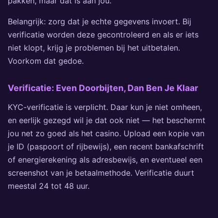
pakken, maar dat is aan jou.
Belangrijk: zorg dat je echte gegevens invoert. Bij
verificatie worden deze gecontroleerd en als er iets
niet klopt, krijg je problemen bij het uitbetalen.
Voorkom dat gedoe.
Verificatie: Even Doorbijten, Dan Ben Je Klaar
KYC-verificatie is verplicht. Daar kun je niet omheen,
en eerlijk gezegd wil je dat ook niet — het beschermt
jou net zo goed als het casino. Upload een kopie van
je ID (paspoort of rijbewijs), een recent bankafschrift
of energierekening als adresbewijs, en eventueel een
screenshot van je betaalmethode. Verificatie duurt
meestal 24 tot 48 uur.