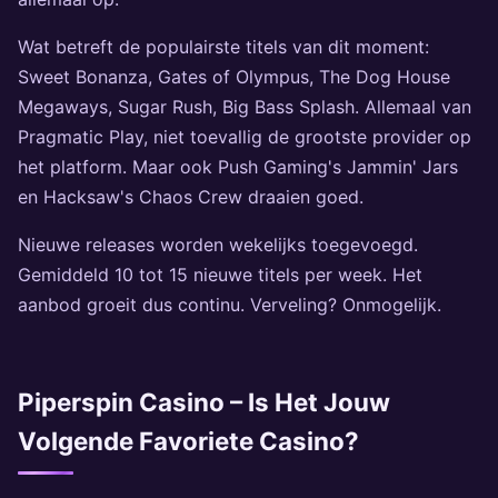
Wat betreft de populairste titels van dit moment:
Sweet Bonanza, Gates of Olympus, The Dog House
Megaways, Sugar Rush, Big Bass Splash. Allemaal van
Pragmatic Play, niet toevallig de grootste provider op
het platform. Maar ook Push Gaming's Jammin' Jars
en Hacksaw's Chaos Crew draaien goed.
Nieuwe releases worden wekelijks toegevoegd.
Gemiddeld 10 tot 15 nieuwe titels per week. Het
aanbod groeit dus continu. Verveling? Onmogelijk.
Piperspin Casino – Is Het Jouw
Volgende Favoriete Casino?