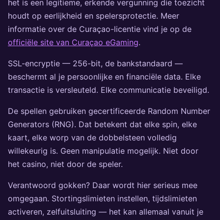
het is een legitieme, erkende vergunning die toezicht
houdt op eerlijkheid en spelersprotectie. Meer
informatie over de Curaçao-licentie vind je op de
officiële site van Curaçao eGaming
.
SSL-encryptie — 256-bit, de bankstandaard —
beschermt al je persoonlijke en financiële data. Elke
transactie is versleuteld. Elke communicatie beveiligd.
De spellen gebruiken gecertificeerde Random Number
Generators (RNG). Dat betekent dat elke spin, elke
kaart, elke worp van de dobbelsteen volledig
willekeurig is. Geen manipulatie mogelijk. Niet door
het casino, niet door de speler.
Verantwoord gokken? Daar wordt hier serieus mee
omgegaan. Stortingslimieten instellen, tijdslimieten
activeren, zelfuitsluiting — het kan allemaal vanuit je